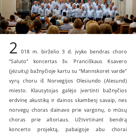
2
018 m. birželio 3 d. įvyko bendras choro
“Saluto” koncertas šv. Pranciškaus Ksavero
(jėzuitų) bažnyčioje kartu su “Mannskoret varde”
vyrų choru iš Norvegijos Olesiundo (Alesund)
miesto. Klausytojas galėjo įvertinti bažnyčios
erdvinę akustiką ir dainos skambesį savaip, nes
norvegų choras dainavo prie vargonų, o mūsų
choras prie altoriaus. Užtvirtinant bendrą
koncerto projektą, pabaigoje abu chorai