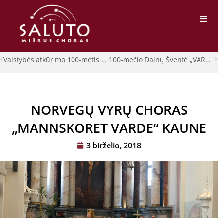
Valstybės atkūrimo 100-metis Lietuvos tautinio atgimimo ąžuolyne
100-mečio Dainų Šventė „VARDAN TOS…“ Kaune
NORVEGŲ VYRŲ CHORAS
„MANNSKORET VARDE“ KAUNE
3 birželio, 2018