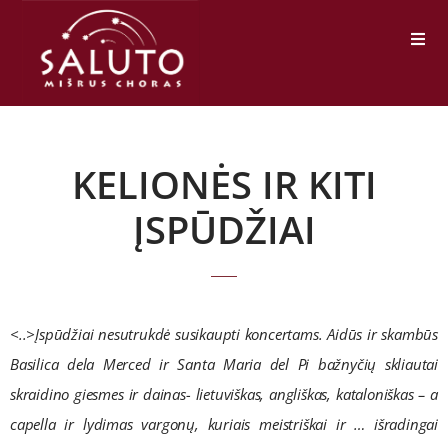
KELIONĖS IR KITI
ĮSPŪDŽIAI
<..>Įspūdžiai nesutrukdė susikaupti koncertams. Aidūs ir skambūs
Basilica dela Merced ir Santa Maria del Pi bažnyčių skliautai
skraidino giesmes ir dainas- lietuviškas, angliškas, kataloniškas – a
capella ir lydimas vargonų, kuriais meistriškai ir … išradingai