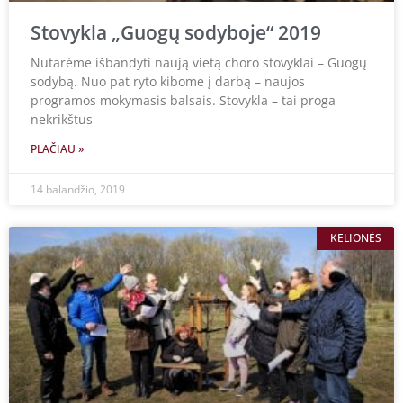
Stovykla „Guogų sodyboje“ 2019
Nutarėme išbandyti naują vietą choro stovyklai – Guogų
sodybą. Nuo pat ryto kibome į darbą – naujos
programos mokymasis balsais. Stovykla – tai proga
nekrikštus
PLAČIAU »
14 balandžio, 2019
KELIONĖS