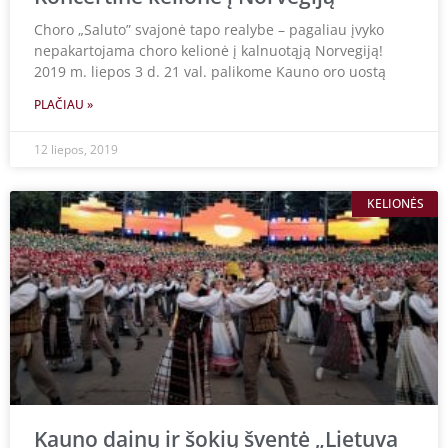
Choro „Saluto” svajonė tapo realybe – pagaliau įvyko
nepakartojama choro kelionė į kalnuotąją Norvegiją!
2019 m. liepos 3 d. 21 val. palikome Kauno oro uostą
PLAČIAU »
12 liepos, 2019
KELIONĖS
Kauno dainų ir šokių šventė „Lietuva