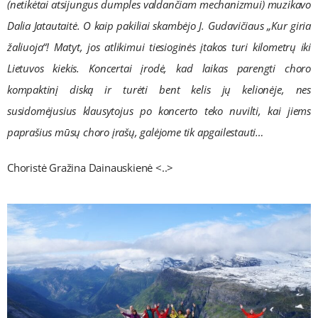
(netikėtai atsijungus dumples valdančiam mechanizmui) muzikavo
Dalia Jatautaitė. O kaip pakiliai skambėjo J. Gudavičiaus „Kur giria
žaliuoja“! Matyt, jos atlikimui tiesioginės įtakos turi kilometrų iki
Lietuvos kiekis. Koncertai įrodė, kad laikas parengti choro
kompaktinį diską ir turėti bent kelis jų kelionėje, nes
susidomėjusius klausytojus po koncerto teko nuvilti, kai jiems
paprašius mūsų choro įrašų, galėjome tik apgailestauti…
Choristė Gražina Dainauskienė <..>