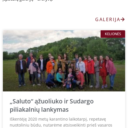
GALERIJA
KELIONĖS
„Saluto“ ąžuoliuko ir Sudargo
piliakalnių lankymas
Iškentėję 2020 metų karantino laikotarpį, repetavę
nuotoliniu būdu, nutarėme atsisveikinti prieš vasaros