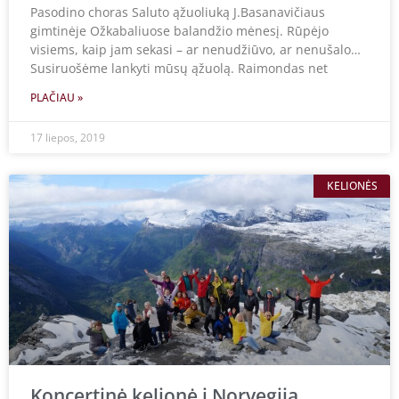
Pasodino choras Saluto ąžuoliuką J.Basanavičiaus
gimtinėje Ožkabaliuose balandžio mėnesį. Rūpėjo
visiems, kaip jam sekasi – ar nenudžiūvo, ar nenušalo…
Susiruošėme lankyti mūsų ąžuolą. Raimondas net
PLAČIAU »
17 liepos, 2019
KELIONĖS
Koncertinė kelionė į Norvegiją