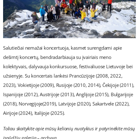
Salutiečiai nemažai koncertuoja, kasmet surengdami apie
dešimtį koncertų, bendradarbiauja su įvairiais meno
kolektyvais, dalyvauja konkursuose, festivaliuose Lietuvoje bei
užsienyje. Su koncertais lankėsi Prancūzijoje (2008, 2022,
2023), Vokietijoje (2009), Rusijoje (2010, 2014), Čekijoje (2011),
Ispanijoje (2012), Austrijoje (2013), Anglijoje (2015), Bulgarijoje
(2018), Norvegijoje(2019), Latvijoje (2020), Sakartvele (2022),
Airijoje (2024), Italijoje (2025).
Toliau skaitykite apie mūsų kelionių nuotykius ir patyrinėkite mūsų
įspūdžių
galeriją – archyvą
.