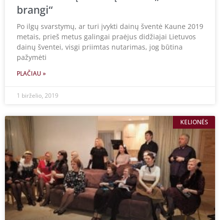
brangi“
Po ilgų svarstymų, ar turi įvykti dainų šventė Kaune 2019
metais, prieš metus galingai praėjus didžiajai Lietuvos
dainų šventei, visgi priimtas nutarimas, jog būtina
pažymėti
PLAČIAU »
1 birželio, 2019
KELIONĖS