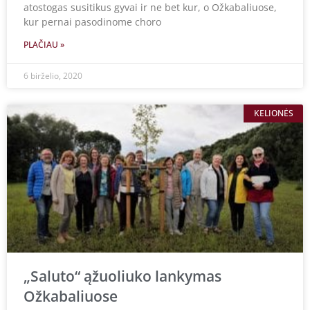
atostogas susitikus gyvai ir ne bet kur, o Ožkabaliuose,
kur pernai pasodinome choro
PLAČIAU »
6 birželio, 2020
KELIONĖS
„Saluto“ ąžuoliuko lankymas
Ožkabaliuose