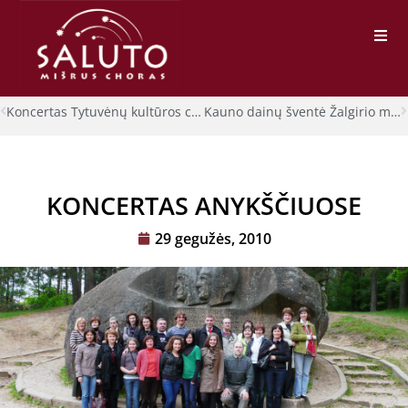
Koncertas Tytuvėnų kultūros centre
Kauno dainų šventė Žalgirio mūšio 600-mečiui
KONCERTAS ANYKŠČIUOSE
29 gegužės, 2010