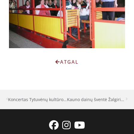
ATGAL
Koncertas Tytuvėnų kultūros centre
Kauno dainų šventė Žalgirio mūšio 600-mečiui