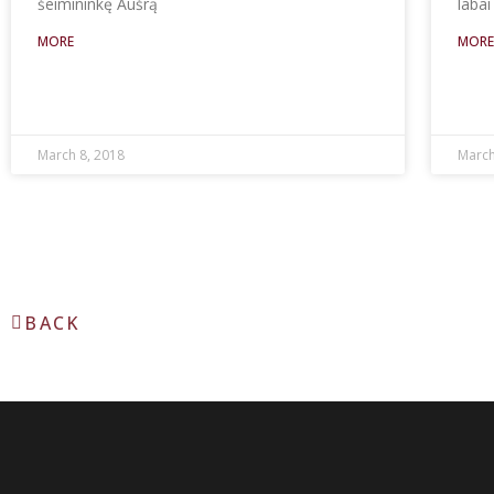
šeimininkę Aušrą
labai
MORE
MOR
March 8, 2018
March
BACK