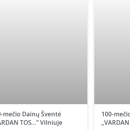
0-mečio Dainų Šventė
100-meči
ARDAN TOS…“ Vilniuje
„VARDAN