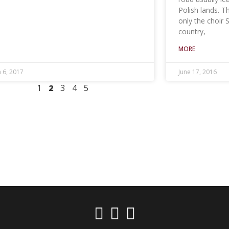
Polish lands. T
E
only the choir 
country,
MORE
 6, 2017
June 17, 2016
1
2
3
4
5