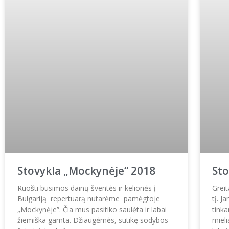
Stovykla „Mockynėje“ 2018
Sto
Ruošti būsimos dainų šventės ir kelionės į
Grei
Bulgariją repertuarą nutarėme pamėgtoje
tį. J
„Mockynėje”. Čia mus pasitiko saulėta ir labai
tink
žiemiška gamta. Džiaugėmės, sutikę sodybos
miel