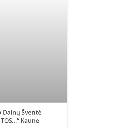
o Dainų Šventė
 TOS…“ Kaune