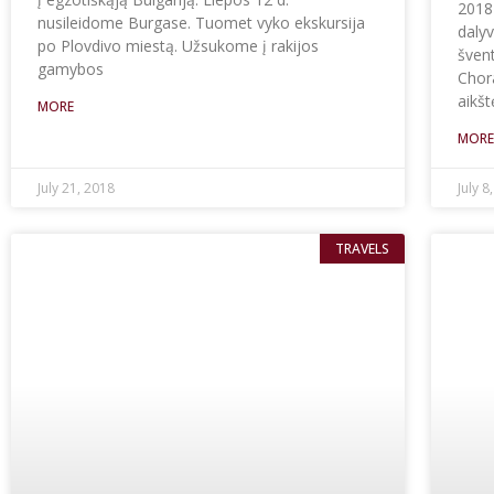
2018
nusileidome Burgase. Tuomet vyko ekskursija
dalyv
po Plovdivo miestą. Užsukome į rakijos
šven
gamybos
Chora
aikšt
MORE
MOR
July 21, 2018
July 8
TRAVELS