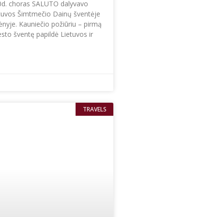
30d. choras SALUTO dalyvavo
ietuvos Šimtmečio Dainų šventėje
nyje. Kauniečio požiūriu – pirmą
to šventę papildė Lietuvos ir
TRAVELS