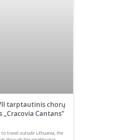
VII tarptautinis chorų
 „Cracovia Cantans“
o travel outside Lithuania, the
ads through the neighboring