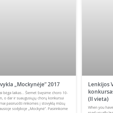
vykla „Mockynėje“ 2017
Lenkijos 
konkursas
tai bėga laikas… Šiemet švęsime choro 10-
(II vieta)​
am, o dar ir suaugusiųjų chorų konkursui
amai pasiruošti rinkomės į stovyklą mūsų
When you have t
iausioje sodyboje „Mockynė”. Pasirinkome
road usually le