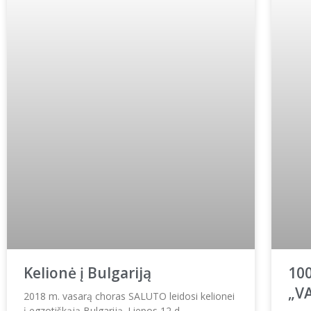
Kelionė į Bulgariją
10
„V
2018 m. vasarą choras SALUTO leidosi kelionei
į egzotiškąją Bulgariją. Liepos 12 d.