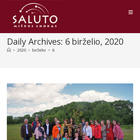
Skip
to
content
Daily Archives: 6 birželio, 2020
>
2020
>
birželio
>
6