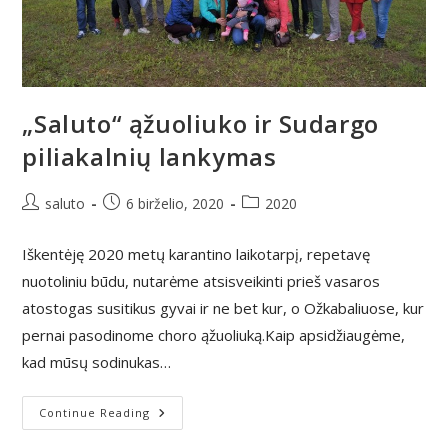
„Saluto“ ąžuoliuko ir Sudargo
piliakalnių lankymas
Post
Post
Post
saluto
6 birželio, 2020
2020
author:
published:
category:
Iškentėję 2020 metų karantino laikotarpį, repetavę
nuotoliniu būdu, nutarėme atsisveikinti prieš vasaros
atostogas susitikus gyvai ir ne bet kur, o Ožkabaliuose, kur
pernai pasodinome choro ąžuoliuką.Kaip apsidžiaugėme,
kad mūsų sodinukas…
„Saluto“
Continue Reading
Ąžuoliuko
Ir