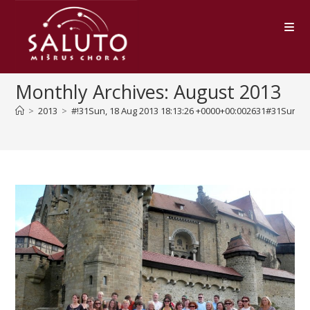
Skip
to
content
Monthly Archives: August 2013
>
2013
>
#!31Sun, 18 Aug 2013 18:13:26 +0000+00:002631#31Sun, 1