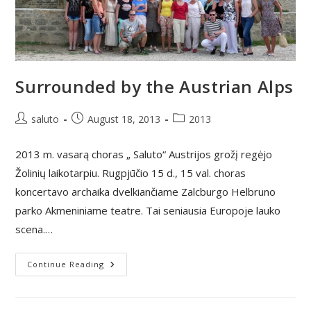
Surrounded by the Austrian Alps
Post
Post
Post
saluto
August 18, 2013
2013
author:
published:
category:
2013 m. vasarą choras „ Saluto“ Austrijos grožį regėjo
Žolinių laikotarpiu. Rugpjūčio 15 d., 15 val. choras
koncertavo archaika dvelkiančiame Zalcburgo Helbruno
parko Akmeniniame teatre. Tai seniausia Europoje lauko
scena.…
Surrounded
Continue Reading
By
The
Austrian
Alps