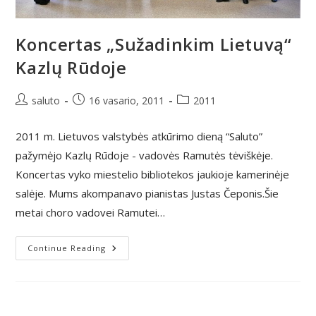
Koncertas „Sužadinkim Lietuvą“
Kazlų Rūdoje
Post
Post
Post
saluto
16 vasario, 2011
2011
author:
published:
category:
2011 m. Lietuvos valstybės atkūrimo dieną “Saluto”
pažymėjo Kazlų Rūdoje - vadovės Ramutės tėviškėje.
Koncertas vyko miestelio bibliotekos jaukioje kamerinėje
salėje. Mums akompanavo pianistas Justas Čeponis.Šie
metai choro vadovei Ramutei…
Koncertas
Continue Reading
„Sužadinkim
Lietuvą“
Kazlų
Rūdoje