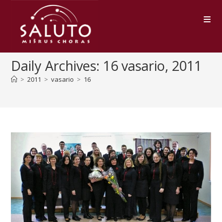
Skip
to
content
Daily Archives: 16 vasario, 2011
>
2011
>
vasario
>
16